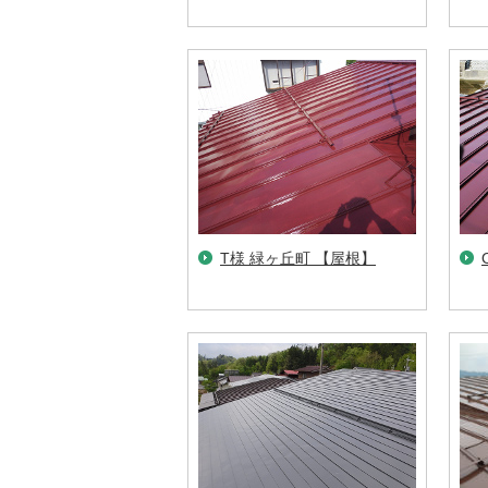
T様 緑ヶ丘町 【屋根】