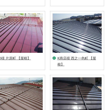
O様 片原町 【屋根】
K商店様 西之一色町 【屋
根】