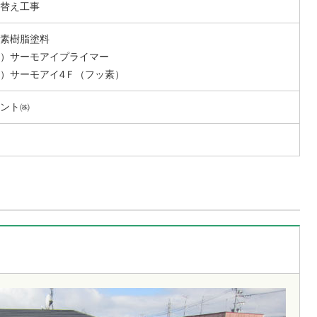
替え工事
素樹脂塗料
）サーモアイプライマー
）サーモアイ4Ｆ（フッ素）
ント㈱